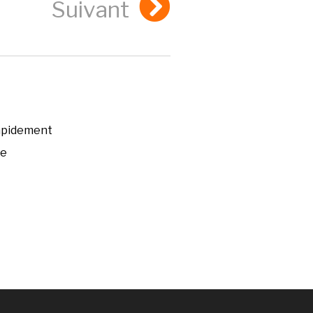
Suivant
rapidement
ée