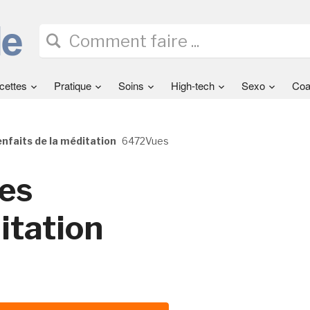
cettes
Pratique
Soins
High-tech
Sexo
Coa
enfaits de la méditation
6472Vues
Les
itation