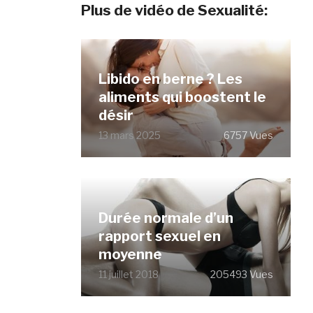
Plus de vidéo de Sexualité:
Libido en berne ? Les
aliments qui boostent le
désir
13 mars 2025
6757 Vues
Durée normale d’un
rapport sexuel en
moyenne
11 juillet 2018
205493 Vues