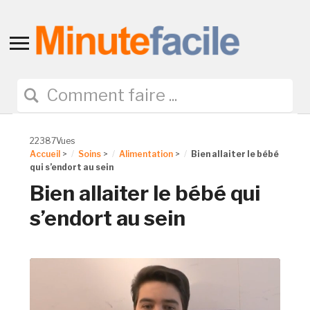
Toggle
sidebar
&
navigation
22387Vues
Accueil
>
Soins
>
Alimentation
>
Bien allaiter le bébé
qui s’endort au sein
Bien allaiter le bébé qui
s’endort au sein