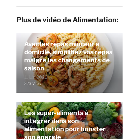
Plus de vidéo de Alimentation:
Avec les repas minceur à
domicile, simplifiez vos repas
malgré les changements de
saison
11 juin 2026
323 Vues
Les super-aliments à
intégrer dans son
alimentation pour booster
son énergie