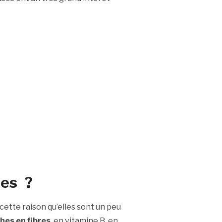
ses ?
cette raison qu’elles sont un peu
ches en fibres
, en vitamine B, en