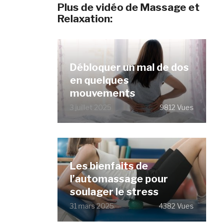
Plus de vidéo de Massage et
Relaxation:
Débloquer un mal de dos
en quelques
mouvements
3 juillet 2025
9812 Vues
Les bienfaits de
l’automassage pour
soulager le stress
31 mars 2025
4382 Vues