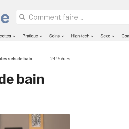
cettes
Pratique
Soins
High-tech
Sexo
Coa
des sels de bain
2445Vues
 de bain