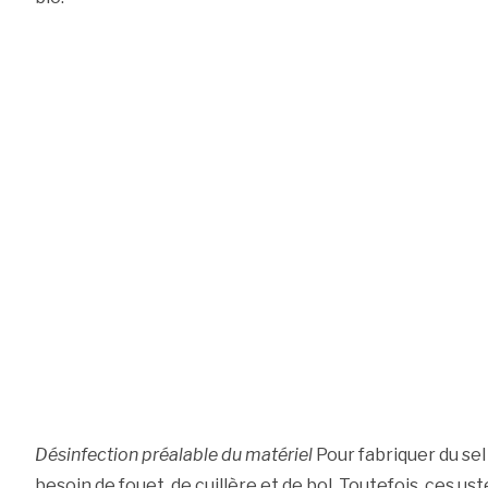
Désinfection préalable du matériel
Pour fabriquer du sel
besoin de fouet, de cuillère et de bol. Toutefois, ces u