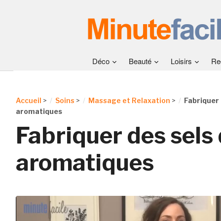
Déco
Beauté
Loisirs
Re
Accueil
>
Soins
>
Massage et Relaxation
>
Fabriquer 
aromatiques
Fabriquer des sels
aromatiques