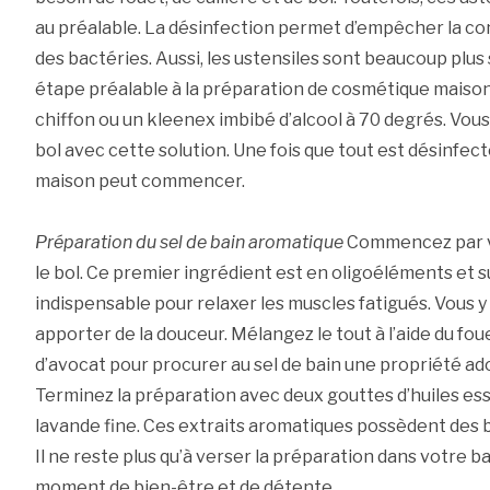
au préalable. La désinfection permet d’empêcher la con
des bactéries. Aussi, les ustensiles sont beaucoup plus
étape préalable à la préparation de cosmétique maison,
chiffon ou un kleenex imbibé d’alcool à 70 degrés. Vous e
bol avec cette solution. Une fois que tout est désinfecté
maison peut commencer.
Préparation du sel de bain aromatique
Commencez par ve
le bol. Ce premier ingrédient est en oligoéléments et 
indispensable pour relaxer les muscles fatigués. Vous y 
apporter de la douceur. Mélangez le tout à l’aide du foue
d’avocat pour procurer au sel de bain une propriété ad
Terminez la préparation avec deux gouttes d’huiles ess
lavande fine. Ces extraits aromatiques possèdent des b
Il ne reste plus qu’à verser la préparation dans votre b
moment de bien-être et de détente.