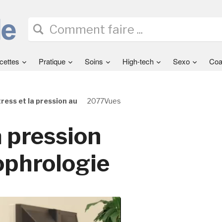
cettes
Pratique
Soins
High-tech
Sexo
Coa
tress et la pression au
2077Vues
a pression
sophrologie