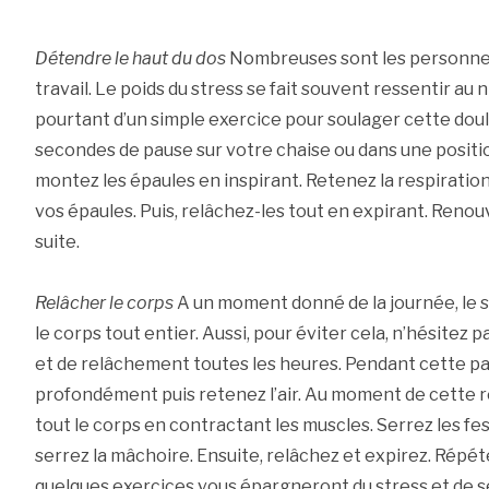
Détendre le haut du dos
Nombreuses sont les personnes 
travail. Le poids du stress se fait souvent ressentir au n
pourtant d’un simple exercice pour soulager cette dou
secondes de pause sur votre chaise ou dans une positio
montez les épaules en inspirant. Retenez la respirati
vos épaules. Puis, relâchez-les tout en expirant. Renou
suite.
Relâcher le corps
A un moment donné de la journée, le s
le corps tout entier. Aussi, pour éviter cela, n’hésitez 
et de relâchement toutes les heures. Pendant cette p
profondément puis retenez l’air. Au moment de cette 
tout le corps en contractant les muscles. Serrez les fess
serrez la mâchoire. Ensuite, relâchez et expirez. Répéte
quelques exercices vous épargneront du stress et de se