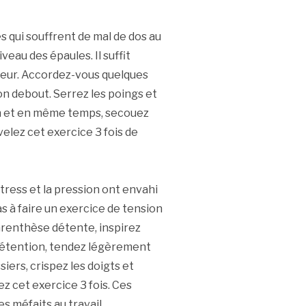
qui souffrent de mal de dos au
iveau des épaules. Il suffit
leur. Accordez-vous quelques
n debout. Serrez les poings et
on et en même temps, secouez
velez cet exercice 3 fois de
tress et la pression ont envahi
pas à faire un exercice de tension
arenthèse détente, inspirez
rétention, tendez légèrement
iers, crispez les doigts et
z cet exercice 3 fois. Ces
s méfaits au travail.