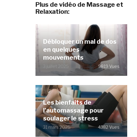
Plus de vidéo de Massage et
Relaxation:
Débloquer un mal de dos
en quelques
mouvements
3 juillet 2025
9819 Vues
Les bienfaits de
l’automassage pour
soulager le stress
31 mars 2025
4382 Vues