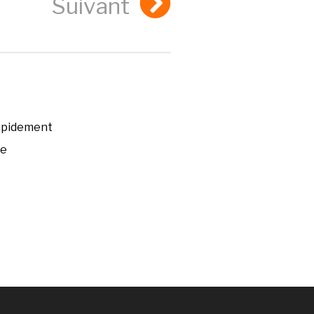
Suivant
rapidement
ée