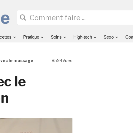
cettes
Pratique
Soins
High-tech
Sexo
Coa
avec le massage
8594Vues
c le
en