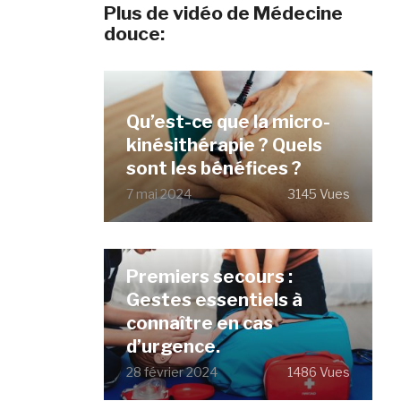
Plus de vidéo de Médecine
douce:
Qu’est-ce que la micro-
kinésithérapie ? Quels
sont les bénéfices ?
7 mai 2024
3145 Vues
Premiers secours :
Gestes essentiels à
connaître en cas
d’urgence.
28 février 2024
1486 Vues