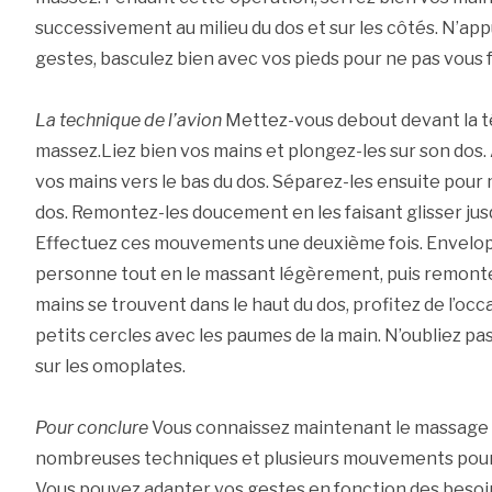
successivement au milieu du dos et sur les côtés. N’app
gestes, basculez bien avec vos pieds pour ne pas vous f
La technique de l’avion
Mettez-vous debout devant la t
massez.Liez bien vos mains et plongez-les sur son dos. 
vos mains vers le bas du dos. Séparez-les ensuite pour 
dos. Remontez-les doucement en les faisant glisser jus
Effectuez ces mouvements une deuxième fois. Envelopp
personne tout en le massant légèrement, puis remonte
mains se trouvent dans le haut du dos, profitez de l’occ
petits cercles avec les paumes de la main. N’oubliez p
sur les omoplates.
Pour conclure
Vous connaissez maintenant le massage ca
nombreuses techniques et plusieurs mouvements pour
Vous pouvez adapter vos gestes en fonction des besoins