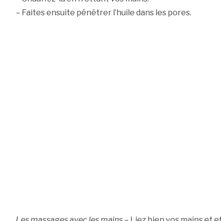
– Faites ensuite pénétrer l’huile dans les pores.
Les massages avec les mains
– Liez bien vos mains et e