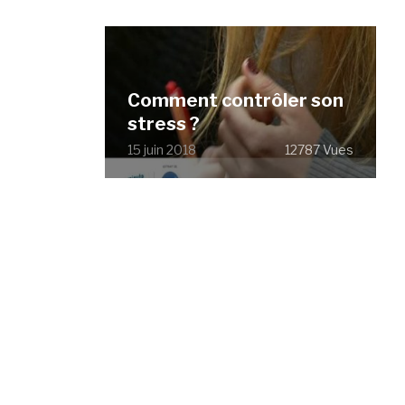
Comment contrôler son
stress ?
15 juin 2018
12787 Vues