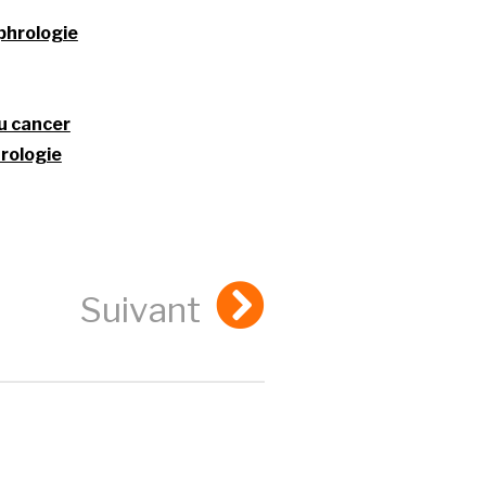
ophrologie
u cancer
hrologie
Suivant