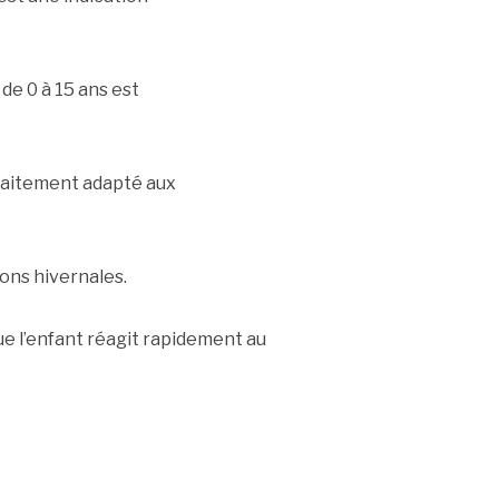
de 0 à 15 ans est
raitement adapté aux
ons hivernales.
que l’enfant réagit rapidement au