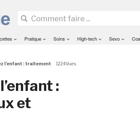
cettes
Pratique
Soins
High-tech
Sexo
Coa
 l’enfant : traitement
1224Vues
’enfant :
ux et