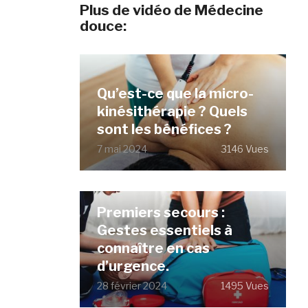
Plus de vidéo de Médecine
douce:
Qu’est-ce que la micro-
kinésithérapie ? Quels
sont les bénéfices ?
7 mai 2024
3146 Vues
Premiers secours :
Gestes essentiels à
connaître en cas
d’urgence.
28 février 2024
1495 Vues