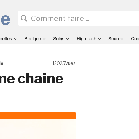
cettes
Pratique
Soins
High-tech
Sexo
Coa
lo
12025Vues
ne chaine