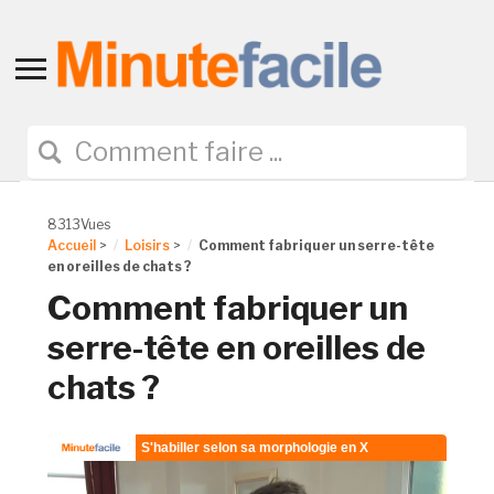
Toggle
sidebar
&
navigation
8313Vues
Accueil
>
Loisirs
>
Comment fabriquer un serre-tête
en oreilles de chats ?
Comment fabriquer un
serre-tête en oreilles de
chats ?