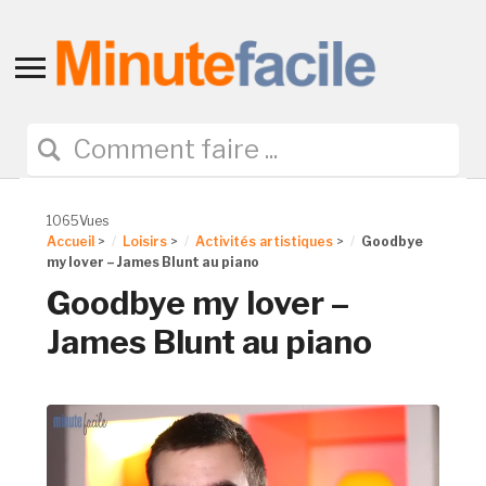
Toggle
sidebar
&
navigation
1065Vues
Accueil
>
Loisirs
>
Activités artistiques
>
Goodbye
my lover – James Blunt au piano
Goodbye my lover –
James Blunt au piano