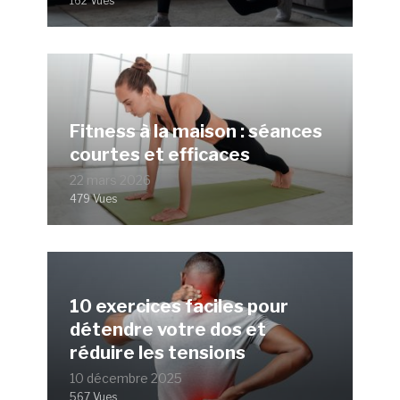
162 Vues
Fitness à la maison : séances
courtes et efficaces
22 mars 2026
479 Vues
10 exercices faciles pour
détendre votre dos et
réduire les tensions
10 décembre 2025
567 Vues