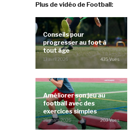
Plus de vidéo de Football:
Conseils pour
progresser au foot à
tout âge
13 avril 2026
435 Vues
Améliorer son jeu au
football avec des
exercices simples
26 mars 2026
203 Vues