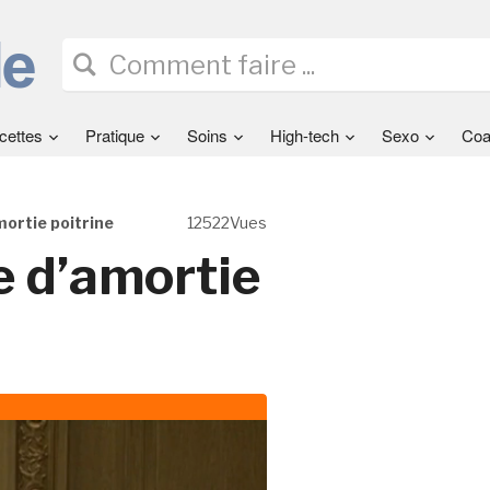
cettes
Pratique
Soins
High-tech
Sexo
Coa
mortie poitrine
12522Vues
e d’amortie