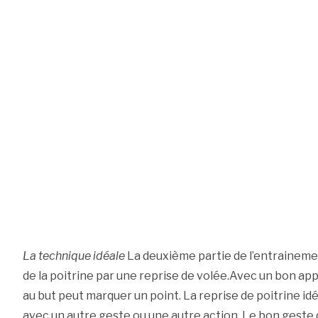
La technique idéale
La deuxième partie de l’entrainemen
de la poitrine par une reprise de volée.Avec un bon appui
au but peut marquer un point. La reprise de poitrine id
avec un autre geste ou une autre action. Le bon geste