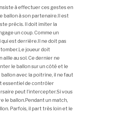
nsiste à effectuer ces gestes en
 ballon à son partenaire.Il est
e précis. Il doit imiter la
i engage un coup. Comme un
qui est derrière.Il ne doit pas
de tomber.Le joueur doit
aille au sol. Ce dernier ne
nter le ballon sur un côté et le
allon avec la poitrine, il ne faut
est essentiel de contrôler
saire peut l’intercepter.Si vous
re le ballon.Pendant un match,
 Parfois, il part très loin et le