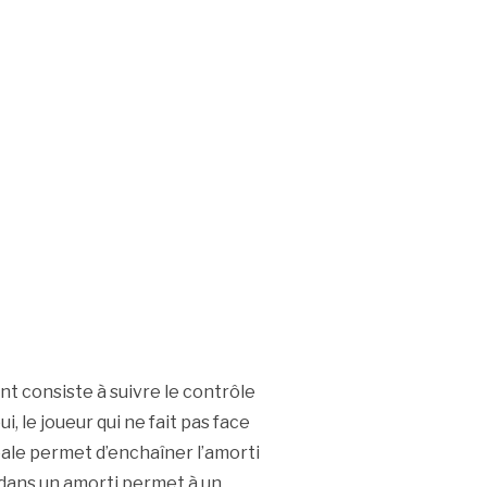
t consiste à suivre le contrôle
, le joueur qui ne fait pas face
éale permet d’enchaîner l’amorti
 dans un amorti permet à un