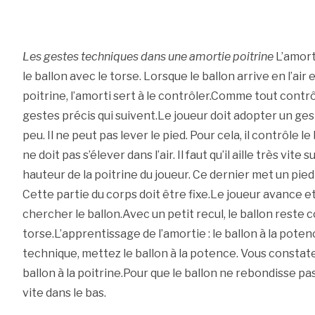
Les gestes techniques dans une amortie poitrine
L’amort
le ballon avec le torse. Lorsque le ballon arrive en l’air 
poitrine, l’amorti sert à le contrôler.Comme tout contrôl
gestes précis qui suivent.Le joueur doit adopter un ges
peu. Il ne peut pas lever le pied. Pour cela, il contrôle le
ne doit pas s’élever dans l’air. Il faut qu’il aille très vite s
hauteur de la poitrine du joueur. Ce dernier met un pied
Cette partie du corps doit être fixe.Le joueur avance et
chercher le ballon.Avec un petit recul, le ballon reste c
torse.L’apprentissage de l’amortie : le ballon à la pot
technique, mettez le ballon à la potence. Vous constatez 
ballon à la poitrine.Pour que le ballon ne rebondisse pas v
vite dans le bas.