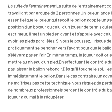
La suite de l’entraînement
La suite de l’entraînement co
travaillant par groupe de 2 personnes.Un joueur lance le
essentiel que le joueur qui reçoit le ballon adopte un gest
position d’un boxeur ou celui d’un joueur de tennis qu
escrimeur, il met un pied en avant et s’appuie avec celui 
avoir les pieds parallèles. Si vous le poussez, il risque 
pratiquement se pencher vers l’avant pour que le ballon 
s’élèvera pas en l’air.En même temps, le joueur doit orie
mettre au niveau d’un pied.En effectuant le contrôle du b
pas laisser le ballon rebondir.Dès qu’il touche le sol, il 
immédiatement le ballon.Dans le cas contraire, un adver
ne maîtrisez pas cette technique, vous risquez de perd
de nombreux professionnels perdent le contrôle du ballon.
joueur a du mal à le récupérer.