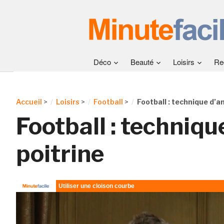
Déco
Beauté
Loisirs
Re
Accueil
>
Loisirs
>
Football
>
Football : technique d’a
Football : techniqu
poitrine