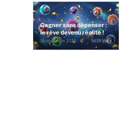
Gagner sans dépenser :
le rêve devenu réalité !
18 décembre 2024
5639 Vues