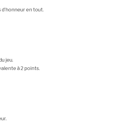
s d’honneur en tout.
u jeu.
lente à 2 points.
ur.