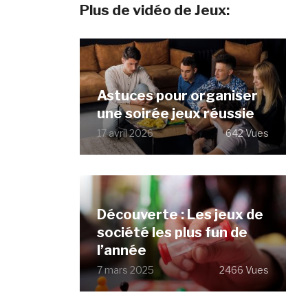
Plus de vidéo de Jeux:
Astuces pour organiser
une soirée jeux réussie
17 avril 2026
642 Vues
Découverte : Les jeux de
société les plus fun de
l’année
7 mars 2025
2466 Vues