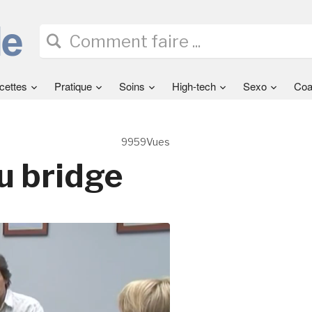
cettes
Pratique
Soins
High-tech
Sexo
Coa
9959Vues
u bridge