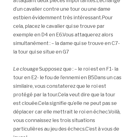
attaquant deux pièces importantes.L’échange
d’un cavalier contre une tour ou une dame
estbien évidemment très intéressant.Pour
cela, placez le cavalier qui se trouve par
exemple en D4 en E6.Vous attaquerez alors
simultanément : – la dame qui se trouve en C7-
la tour qui se situe en G7
Le clouage
Supposez que : – le roi est en F1- la
tour en E2- le fou de l’ennemi en B5Dans un cas
similaire, vous constaterez que le roi est
protégé par la tour.Cela veut dire que la tour
est clouée.Cela signifie qu’elle ne peut pas se
déplacer car elle mettrait le roi en échec.Voilà,
vous connaissez les trois situations
particulières au jeu des échecs.C’est à vous de