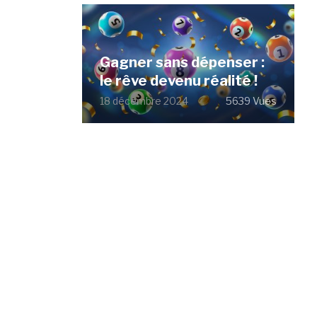
Gagner sans dépenser :
le rêve devenu réalité !
18 décembre 2024
5639 Vues