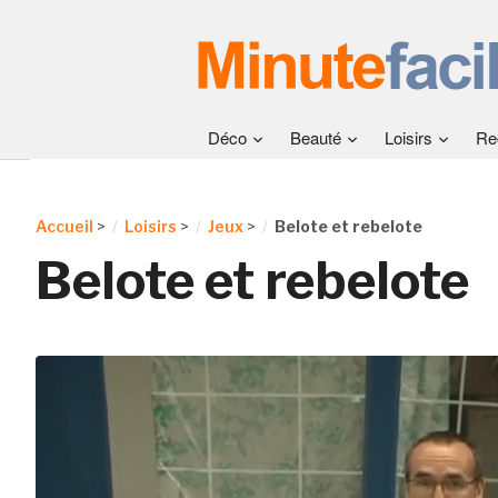
Déco
Beauté
Loisirs
Re
Accueil
>
Loisirs
>
Jeux
>
Belote et rebelote
Belote et rebelote