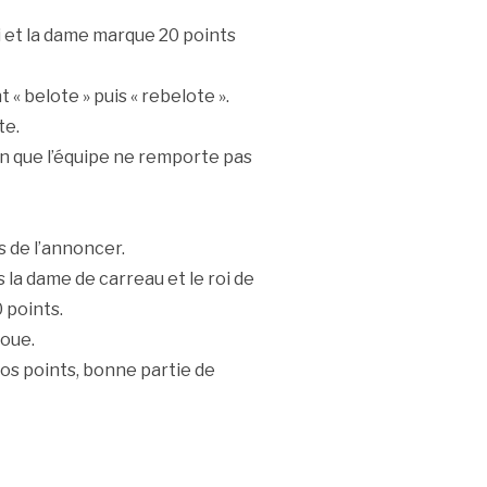
i et la dame marque 20 points
 « belote » puis « rebelote ».
te.
n que l’équipe ne remporte pas
s de l’annoncer.
s la dame de carreau et le roi de
 points.
joue.
os points, bonne partie de