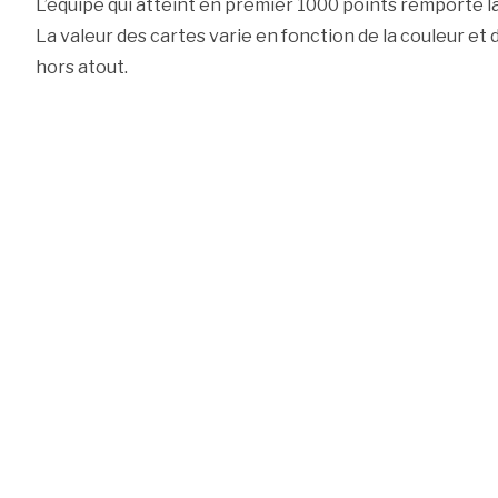
L’équipe qui atteint en premier 1000 points remporte la
La valeur des cartes varie en fonction de la couleur et d
hors atout.