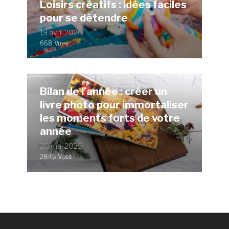
Loisirs créatifs : idées faciles
pour se détendre
19 avril 2026
668 Vues
Bilan de l’année : créer un
livre photo pour immortaliser
les moments forts de votre
année
20 mai 2025
2845 Vues