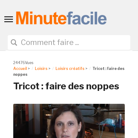
Toggle
sidebar
&
navigation
24476Vues
Accueil
>
Loisirs
>
Loisirs créatifs
>
Tricot : faire des
noppes
Tricot : faire des noppes