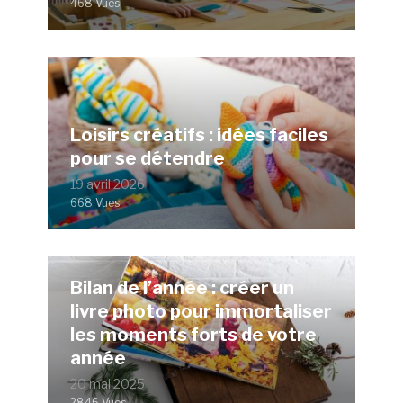
468 Vues
Loisirs créatifs : idées faciles
pour se détendre
19 avril 2026
668 Vues
Bilan de l’année : créer un
livre photo pour immortaliser
les moments forts de votre
année
20 mai 2025
2846 Vues