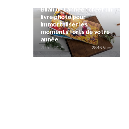
Bilan de l’année : créer un
livre photo pour
immortaliser les
moments forts de votre
année
20 mai 2025
2846 Vues