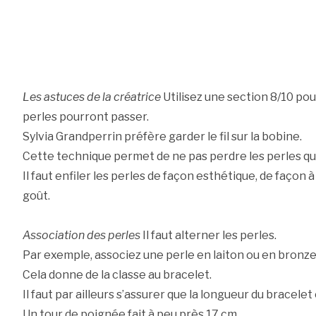
Les astuces de la créatrice
Utilisez une section 8/10 po
perles pourront passer.
Sylvia Grandperrin préfère garder le fil sur la bobine.
Cette technique permet de ne pas perdre les perles qu
Il faut enfiler les perles de façon esthétique, de façon 
goût.
Association des perles
Il faut alterner les perles.
Par exemple, associez une perle en laiton ou en bronze
Cela donne de la classe au bracelet.
Il faut par ailleurs s’assurer que la longueur du bracel
Un tour de poignée fait à peu près 17 cm.