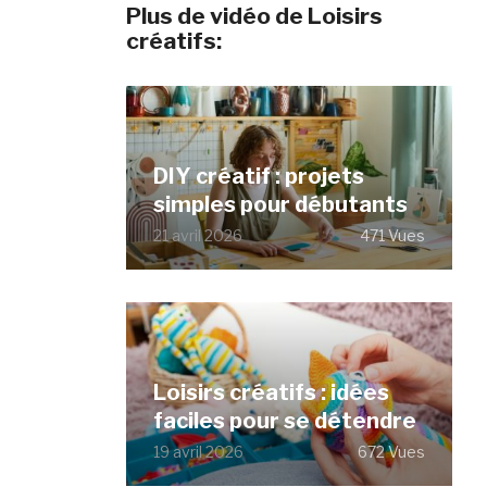
Plus de vidéo de Loisirs
créatifs:
DIY créatif : projets
simples pour débutants
21 avril 2026
471 Vues
Loisirs créatifs : idées
faciles pour se détendre
19 avril 2026
672 Vues