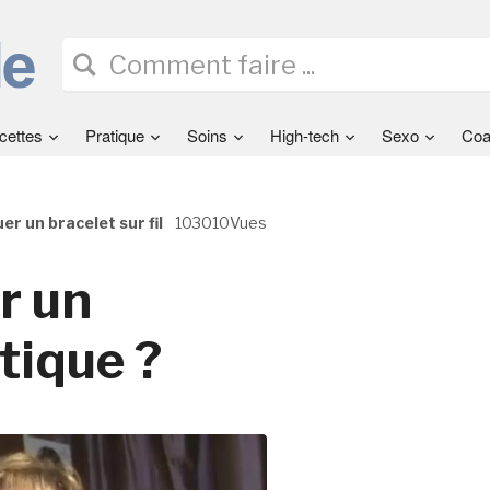
cettes
Pratique
Soins
High-tech
Sexo
Coa
r un bracelet sur fil
103010Vues
r un
stique ?