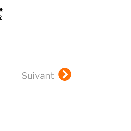
re
?
Suivant