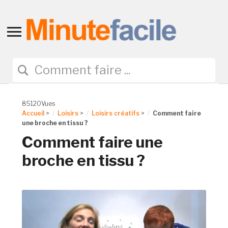
Toggle
sidebar
&
navigation
85120Vues
Accueil
>
Loisirs
>
Loisirs créatifs
>
Comment faire
une broche en tissu ?
Comment faire une
broche en tissu ?