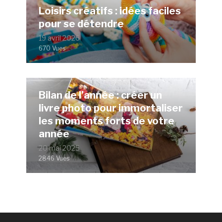
Loisirs créatifs : idées faciles
pour se détendre
19 avril 2026
670 Vues
Bilan de l’année : créer un
livre photo pour immortaliser
les moments forts de votre
année
20 mai 2025
2846 Vues