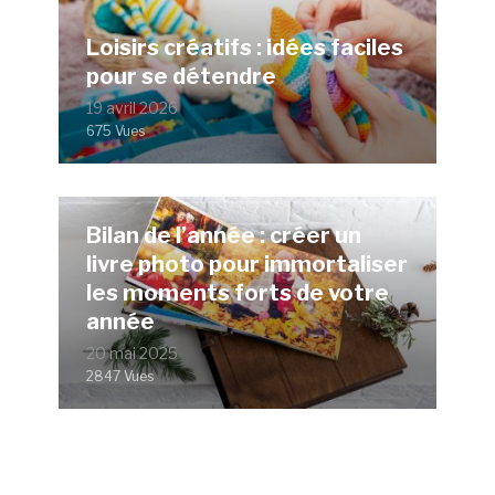
Loisirs créatifs : idées faciles
pour se détendre
19 avril 2026
675 Vues
Bilan de l’année : créer un
livre photo pour immortaliser
les moments forts de votre
année
20 mai 2025
2847 Vues