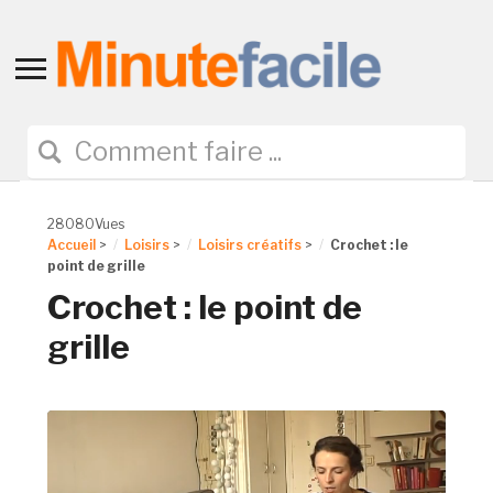
Toggle
sidebar
&
navigation
28080Vues
Accueil
>
Loisirs
>
Loisirs créatifs
>
Crochet : le
point de grille
Crochet : le point de
grille