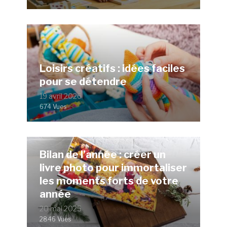
Loisirs créatifs : idées faciles
pour se détendre
19 avril 2026
674 Vues
Bilan de l’année : créer un
livre photo pour immortaliser
les moments forts de votre
année
20 mai 2025
2846 Vues