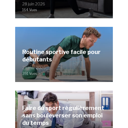
28 juin 2026
164 Vues
Routine sportive facile pour
débutants
25 mai 2026
391 Vues
Faire du sport régulièrement
sans bouleverser son emploi
du temps