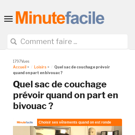
Toggle
sidebar
&
navigation
1797Vues
Accueil
>
Loisirs
>
Quel sac de couchage prévoir
quand on part en bivouac ?
Quel sac de couchage
prévoir quand on part en
bivouac ?