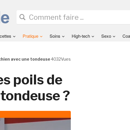
cettes
Pratique
Soins
High-tech
Sexo
Coa
chien avec une tondeuse
4032Vues
s poils de
 tondeuse ?