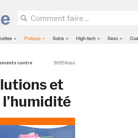
cettes
Pratique
Soins
High-tech
Sexo
Coa
itements contre
9695Vues
lutions et
 l’humidité