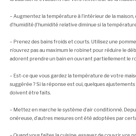
– Augmentez la température à l’intérieur de la maison, c
d’humidité (l’humidité relative diminue si la températu
– Prenez des bains froids et courts. Utilisez une pomme
n’ouvrez pas au maximum le robinet pour réduire le déb
adorent prendre un bain en ouvrant partiellement le ro
– Est-ce que vous gardez la température de votre maiso
suggérée ? Si la réponse est oui, quelques ajustements
doivent être faits.
– Mettez en marche le système d’air conditionné. Depui
onéreuse, d’autres mesures ont été adoptées par cert
– Quand vous faites la cuisine, essayez de couvrir vos p