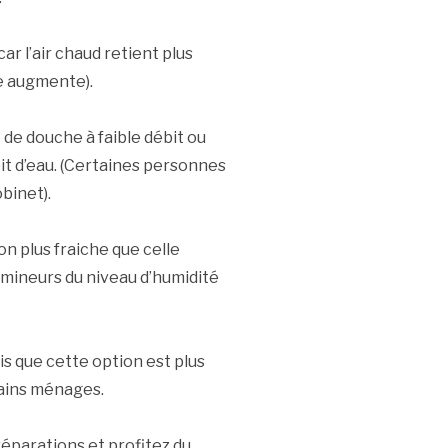
ar l’air chaud retient plus
re augmente).
 de douche à faible débit ou
it d’eau. (Certaines personnes
binet).
n plus fraiche que celle
 mineurs du niveau d’humidité
s que cette option est plus
ains ménages.
réparations et profitez du