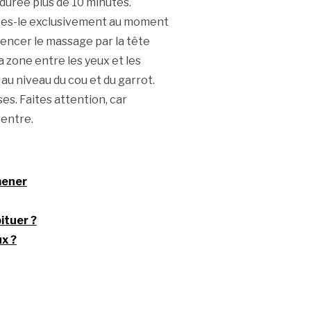
durée plus de 10 minutes.
ites-le exclusivement au moment
encer le massage par la tête
 zone entre les yeux et les
 au niveau du cou et du garrot.
es. Faites attention, car
ventre.
mener
ituer ?
x ?