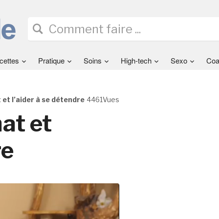
cettes
Pratique
Soins
High-tech
Sexo
Coa
et l’aider à se détendre
4461Vues
at et
re