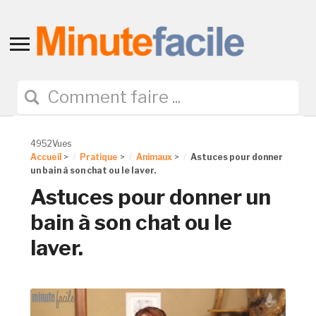
Toggle
sidebar
&
navigation
4952Vues
Accueil
>
Pratique
>
Animaux
>
Astuces pour donner
un bain à son chat ou le laver.
Astuces pour donner un
bain à son chat ou le
laver.