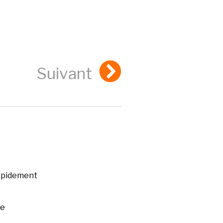
Suivant
rapidement
ée