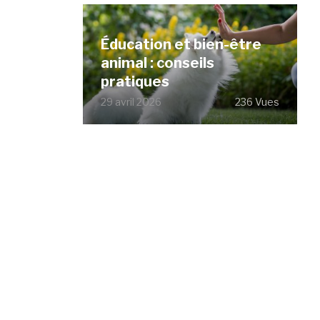
Éducation et bien-être
animal : conseils
pratiques
29 avril 2026
236 Vues