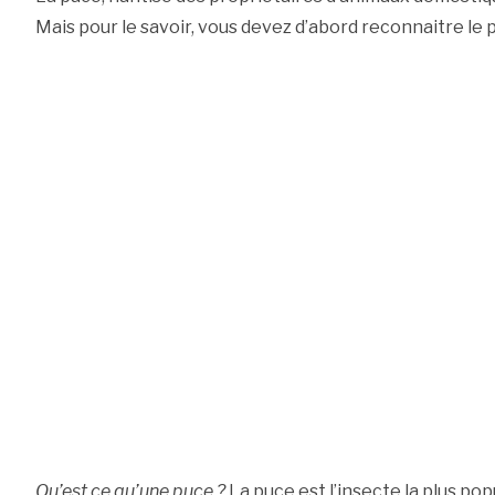
Mais pour le savoir, vous devez d’abord reconnaitre le 
Qu’est ce qu’une puce ?
La puce est l’insecte la plus po