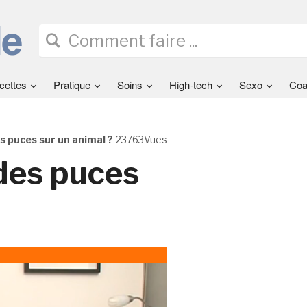
cettes
Pratique
Soins
High-tech
Sexo
Coa
 puces sur un animal ?
23763Vues
des puces