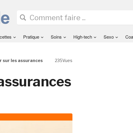
cettes
Pratique
Soins
High-tech
Sexo
Coa
r sur les assurances
235Vues
 assurances