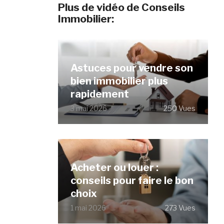
Plus de vidéo de Conseils
Immobilier:
Astuces pour vendre son
bien immobilier plus
rapidement
3 mai 2026
250 Vues
Acheter ou louer :
conseils pour faire le bon
choix
1 mai 2026
273 Vues