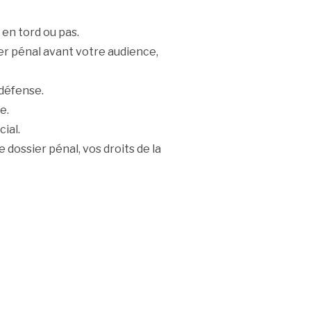
 en tord ou pas.
er pénal avant votre audience,
 défense.
e.
ial.
 dossier pénal, vos droits de la