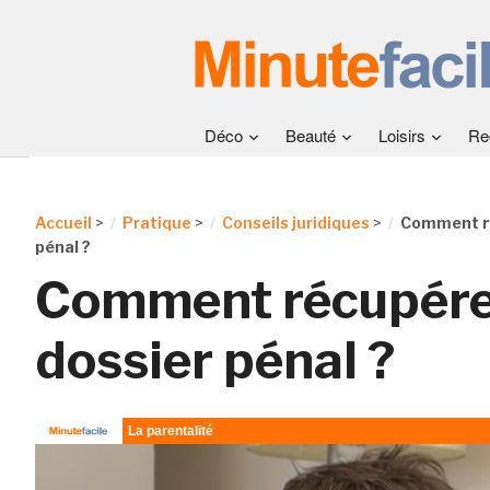
Déco
Beauté
Loisirs
Re
Accueil
>
Pratique
>
Conseils juridiques
>
Comment ré
pénal ?
Comment récupére
dossier pénal ?