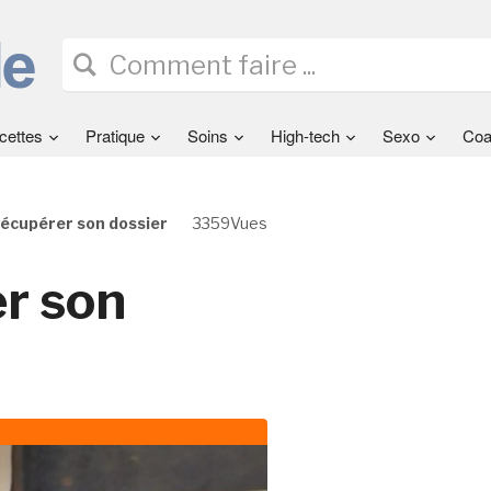
cettes
Pratique
Soins
High-tech
Sexo
Coa
cupérer son dossier
3359Vues
r son