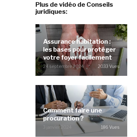
Plus de vidéo de Conseils
juridiques:
Assurance habitation :
les bases pour protéger
votre foyer facilement
24 septembre 2024
2033 Vues
Comment faire une
procuration ?
3 janvier 2024
186 Vues