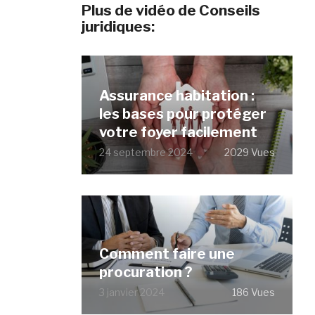
Plus de vidéo de Conseils
juridiques:
Assurance habitation :
les bases pour protéger
votre foyer facilement
24 septembre 2024
2029 Vues
Comment faire une
procuration ?
3 janvier 2024
186 Vues