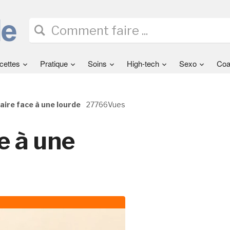
cettes
Pratique
Soins
High-tech
Sexo
Coa
ire face à une lourde
27766Vues
e à une