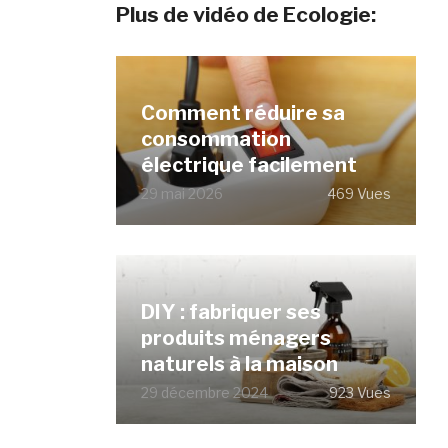
Plus de vidéo de Ecologie:
Comment réduire sa
consommation
électrique facilement
29 mai 2026
469 Vues
DIY : fabriquer ses
produits ménagers
naturels à la maison
29 décembre 2024
923 Vues