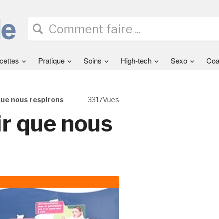
cettes
Pratique
Soins
High-tech
Sexo
Coa
que nous respirons
3317Vues
ir que nous