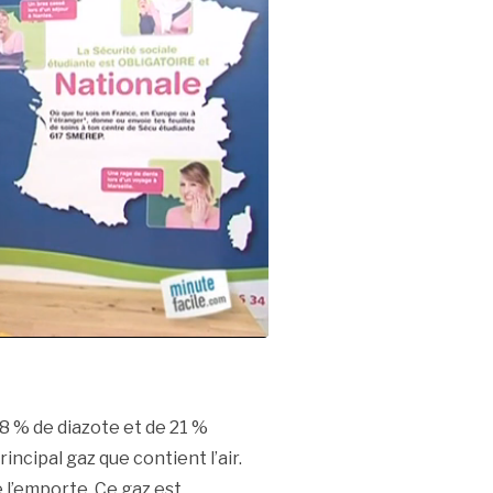
8 % de diazote et de 21 %
incipal gaz que contient l’air.
e l’emporte. Ce gaz est