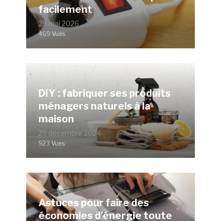
facilement
29 mai 2026
469 Vues
DIY : fabriquer ses produits
ménagers naturels à la
maison
29 décembre 2024
923 Vues
Astuces pour faire des
économies d’énergie toute