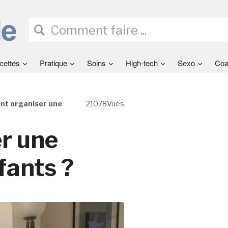
cettes
Pratique
Soins
High-tech
Sexo
Coa
t organiser une
21078Vues
r une
fants ?