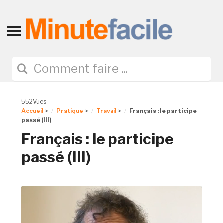
Toggle
sidebar
&
navigation
552Vues
Accueil
>
Pratique
>
Travail
>
Français : le participe
passé (III)
Français : le participe
passé (III)