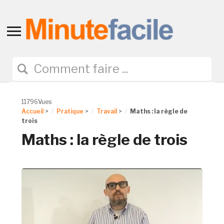
Toggle
sidebar
&
navigation
11796Vues
Accueil
>
Pratique
>
Travail
>
Maths : la règle de
trois
Maths : la règle de trois