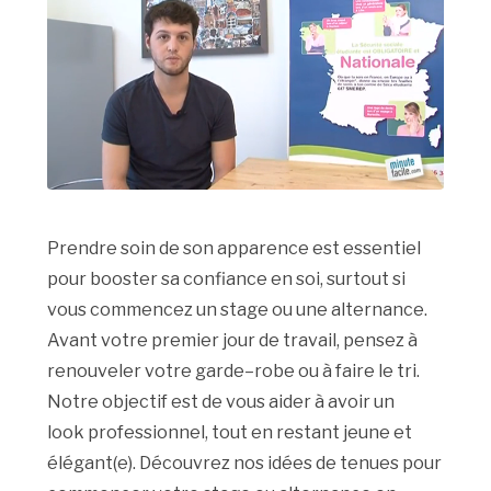
Prendre
soin
de
son
apparence
est
essentiel
pour
booster
sa
confiance
en
soi
,
surtout
si
vous
commencez
un
stage
ou
une
alternance
.
Avant
votre
premier
jour
de
travail
,
pensez
à
renouveler
votre
garde
–
robe ou à faire le tri.
Notre
objectif
est
de
vous
aider
à
avoir
un
look
professionnel
,
tout
en
restant
jeune
et
é
l
é
gant
(
e
).
D
é
couvrez
nos
id
é
es
de
tenues
pour