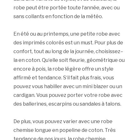
robe
peut
ê
tre
portée
toute
l
‘
ann
é
e, avec ou
sans collants en fonction de la météo
.
En
é
t
é
ou
au
printemps
,
une
petite
robe
avec
des
imprim
é
s
colorés
est
un
must
.
Pour
plus
de
confort
,
tout
au
long
de
la
journ
é
e
,
choisissez
–
la
en
coton
.
Qu
‘
elle
soit
fleurie
,
g
é
om
é
trique
ou
encore
à
pois
,
la
robe
l
é
g
è
re
offre
un
style
affirm
é
et
tendance
.
S
‘
il
fait
plus
frais
,
vous
pouvez
vous
habiller
avec
un
mini
blazer
ou
un
cardigan
.
Vous
pouvez
porter
votre
robe
avec
des
ballerines
,
escarpins
ou
sandales
à
talons
.
De plus, vous pouvez varier avec une robe
chemise longue en popeline de coton.
Très
tendance de nos jours, la robe chemise