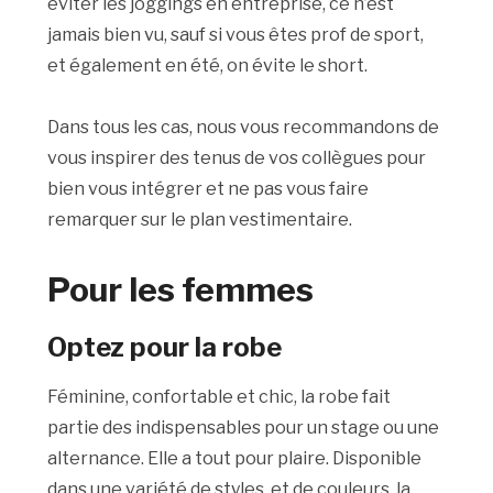
éviter les joggings en entreprise, ce n’est
jamais bien vu, sauf si vous êtes prof de sport,
et également en été, on évite le short.
Dans tous les cas, nous vous recommandons de
vous inspirer des tenus de vos collègues pour
bien vous intégrer et ne pas vous faire
remarquer sur le plan vestimentaire.
Pour
les
femmes
Optez pour la robe
F
é
minine
,
confortable
et
chic
,
la
robe
fait
partie
des
indispensables
pour
un
stage
ou
une
alternance
.
Elle
a
tout
pour
plaire
.
Disponible
dans
une
vari
é
t
é
de
styles
,
et
de
couleurs
,
la