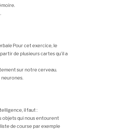
émoire.
.
erbale
Pour cet exercice, le
rtir de plusieurs cartes qu’il a
ctement sur notre cerveau.
e neurones.
ligence, il faut :
s objets qui nous entourent
liste de course par exemple