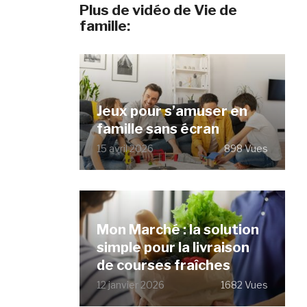
Plus de vidéo de Vie de
famille:
Jeux pour s’amuser en
famille sans écran
15 avril 2026
898 Vues
Mon Marché : la solution
simple pour la livraison
de courses fraîches
12 janvier 2026
1682 Vues