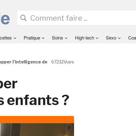
cettes
Pratique
Soins
High-tech
Sexo
Coa
per l’intelligence de
67232Vues
per
s enfants ?