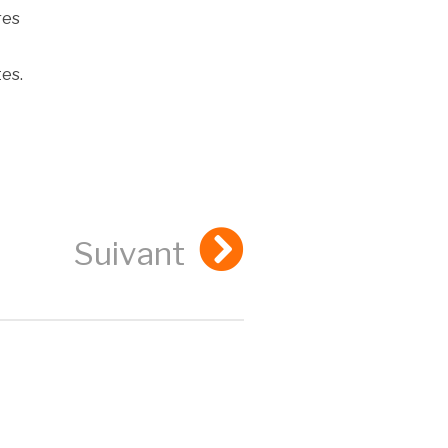
res
tes.
Suivant