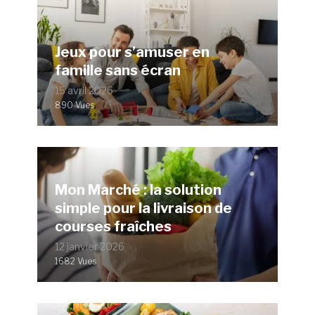
Jeux pour s’amuser en
famille sans écran
15 avril 2026
890 Vues
Mon Marché : la solution
simple pour la livraison de
courses fraîches
12 janvier 2026
1682 Vues