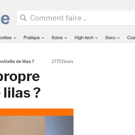
cettes
Pratique
Soins
High-tech
Sexo
Coa
tielle de lilas ?
27751Vues
propre
lilas ?