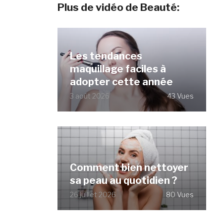
Plus de vidéo de Beauté:
Les tendances
maquillage faciles à
adopter cette année
3 août 2026
43 Vues
Comment bien nettoyer
sa peau au quotidien ?
26 juillet 2026
80 Vues