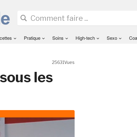
cettes
Pratique
Soins
High-tech
Sexo
Coa
25631Vues
sous les