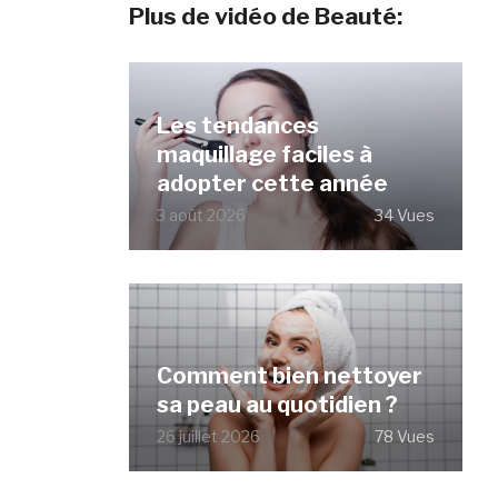
Plus de vidéo de Beauté:
Les tendances
maquillage faciles à
adopter cette année
3 août 2026
34 Vues
Comment bien nettoyer
sa peau au quotidien ?
26 juillet 2026
78 Vues