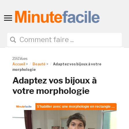
Toggle
sidebar
&
navigation
2161Vues
Accueil
>
Beauté
>
Adaptez vos bijoux à votre
morphologie
Adaptez vos bijoux à
votre morphologie