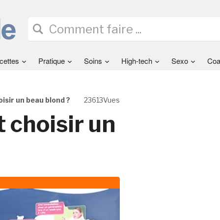
cettes
Pratique
Soins
High-tech
Sexo
Coa
isir un beau blond ?
23613Vues
 choisir un