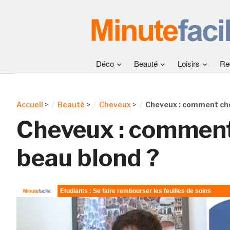
Déco
Beauté
Loisirs
Re
Accueil
>
Beauté
>
Cheveux
>
Cheveux : comment cho
Cheveux : comment
beau blond ?