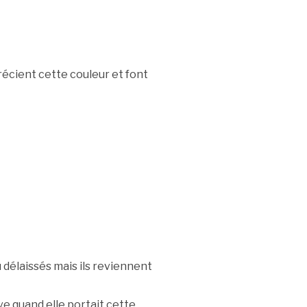
cient cette couleur et font
délaissés mais ils reviennent
e quand elle portait cette