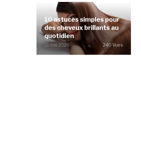
10 astuces simples pour
des cheveux brillants au
quotidien
21 mai 2026
240 Vues