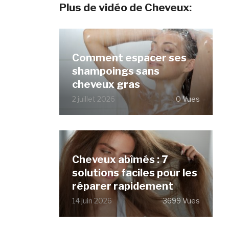
Plus de vidéo de Cheveux:
Comment espacer ses
shampoings sans
cheveux gras
2 juillet 2026
0 Vues
Cheveux abîmés : 7
solutions faciles pour les
réparer rapidement
14 juin 2026
3699 Vues