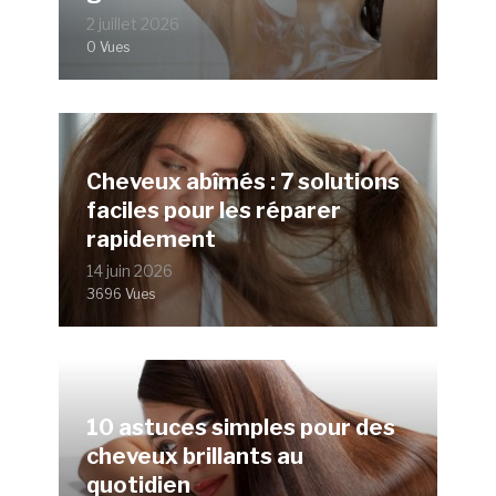
2 juillet 2026
0 Vues
Cheveux abîmés : 7 solutions
faciles pour les réparer
rapidement
14 juin 2026
3696 Vues
10 astuces simples pour des
cheveux brillants au
quotidien