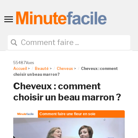
Toggle
sidebar
&
navigation
55487Vues
Accueil
>
Beauté
>
Cheveux
>
Cheveux : comment
choisir un beau marron ?
Cheveux : comment
choisir un beau marron ?