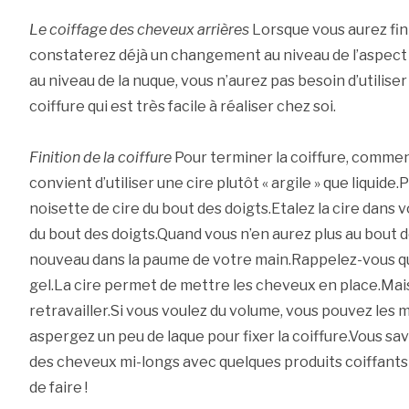
Le coiffage des cheveux arrières
Lorsque vous aurez fin
constaterez déjà un changement au niveau de l’aspect 
au niveau de la nuque, vous n’aurez pas besoin d’utilise
coiffure qui est très facile à réaliser chez soi.
Finition de la coiffure
Pour terminer la coiffure, commenc
convient d’utiliser une cire plutôt « argile » que liquid
noisette de cire du bout des doigts.Etalez la cire dans
du bout des doigts.Quand vous n’en aurez plus au bout d
nouveau dans la paume de votre main.Rappelez-vous que
gel.La cire permet de mettre les cheveux en place.Mai
retravailler.Si vous voulez du volume, vous pouvez les m
aspergez un peu de laque pour fixer la coiffure.Vous 
des cheveux mi-longs avec quelques produits coiffants
de faire !