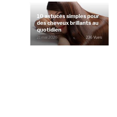
10 astuces simples pour
des cheveux brillants au
quotidien
21 mai 2026
236 Vues