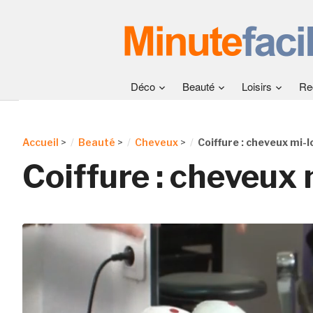
Déco
Beauté
Loisirs
Re
Accueil
>
Beauté
>
Cheveux
>
Coiffure : cheveux mi-
Coiffure : cheveux