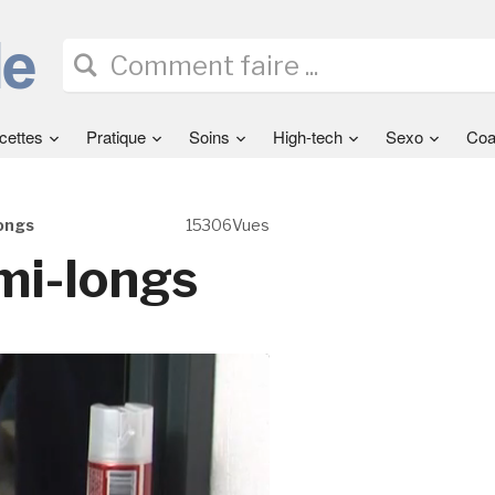
cettes
Pratique
Soins
High-tech
Sexo
Coa
longs
15306Vues
 mi-longs