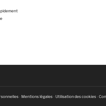
rapidement
ée
rsonnelles
-
Mentions légales
-
Utilisation des cookies
-
Con