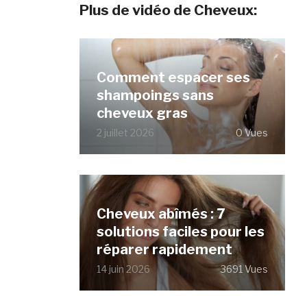
Plus de vidéo de Cheveux:
Comment espacer ses
shampoings sans
cheveux gras
2 juillet 2026
0 Vues
Cheveux abîmés : 7
solutions faciles pour les
réparer rapidement
14 juin 2026
3691 Vues