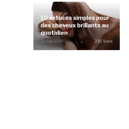
10 astuces simples pour
des cheveux brillants au
quotidien
21 mai 2026
236 Vues