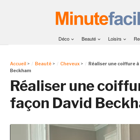
Déco
Beauté
Loisirs
Re
Accueil
>
Beauté
>
Cheveux
>
Réaliser une coiffure à
Beckham
Réaliser une coiffur
façon David Beck