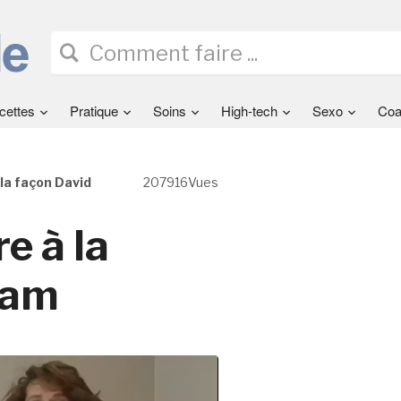
cettes
Pratique
Soins
High-tech
Sexo
Coa
 la façon David
207916Vues
e à la
ham