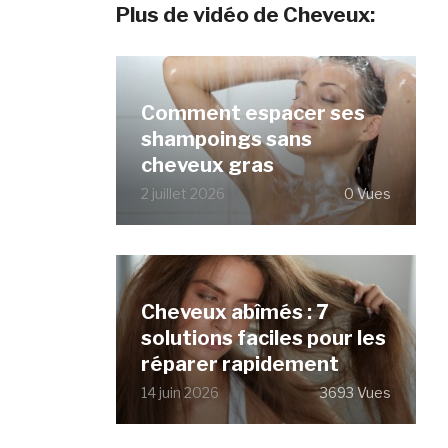
Plus de vidéo de Cheveux:
Comment espacer ses
shampoings sans
cheveux gras
2 juillet 2026
0 Vues
Cheveux abîmés : 7
solutions faciles pour les
réparer rapidement
14 juin 2026
3693 Vues