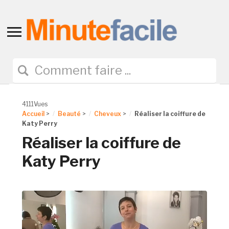
Toggle
sidebar
&
navigation
4111Vues
Accueil
>
Beauté
>
Cheveux
>
Réaliser la coiffure de
Katy Perry
Réaliser la coiffure de
Katy Perry