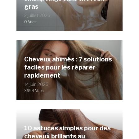
gras
2 juillet 2026
0 Vues
Cheveux abîmés : 7 solutions
faciles pour les réparer
rapidement
14 juin 2026
3694 Vues
10 astuces simples pour des
cheveux brillants au