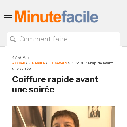
Toggle
sidebar
&
navigation
47150Vues
Accueil
>
Beauté
>
Cheveux
>
Coiffure rapide avant
une soirée
Coiffure rapide avant
une soirée