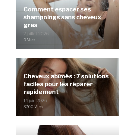
Comment espacer ses
shampoings sans cheveux
gras
2 juillet 2026
0 Vues
Cheveux abîmés : 7 solutions
faciles pour les réparer
rapidement
14 juin 2026
3700 Vues