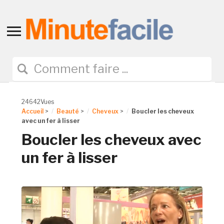
Toggle
sidebar
&
navigation
24642Vues
Accueil
>
Beauté
>
Cheveux
>
Boucler les cheveux
avec un fer à lisser
Boucler les cheveux avec
un fer à lisser