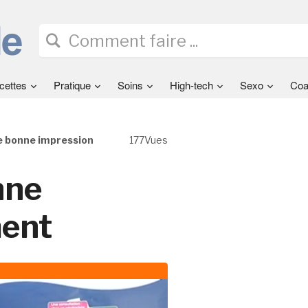
cettes
Pratique
Soins
High-tech
Sexo
Coa
 bonne impression
177Vues
nne
ment