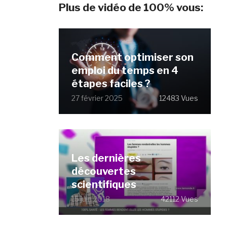
Plus de vidéo de 100% vous:
Comment optimiser son
emploi du temps en 4
étapes faciles ?
27 février 2025
12483 Vues
Les dernières
découvertes
scientifiques
15 juin 2018
42112 Vues