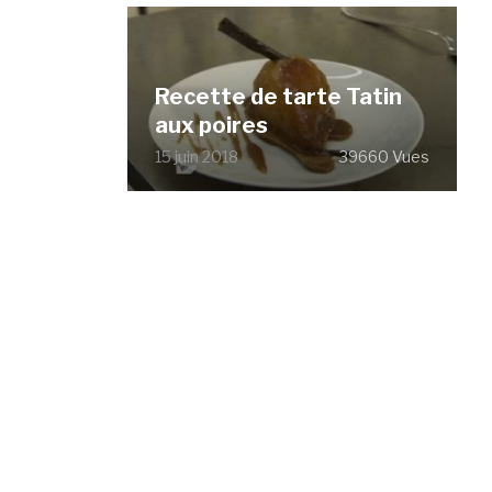
Recette de tarte Tatin
aux poires
15 juin 2018
39660 Vues