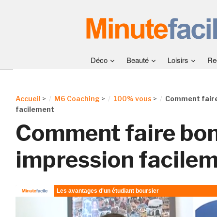
Déco
Beauté
Loisirs
Re
Accueil
>
M6 Coaching
>
100% vous
>
Comment faire
facilement
Comment faire bo
impression facile