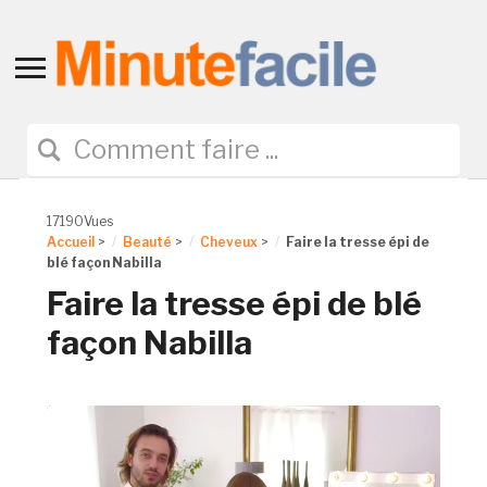
Toggle
sidebar
&
navigation
17190Vues
Accueil
>
Beauté
>
Cheveux
>
Faire la tresse épi de
blé façon Nabilla
Faire la tresse épi de blé
façon Nabilla